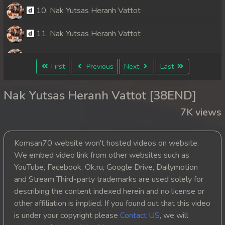
10. Nak Yutsas Heranh Vattot
11. Nak Yutsas Heranh Vattot
12. Nak Yutsas Heranh Vattot
First
Previous
Next
Last
13. Nak Yutsas Heranh Vattot
Nak Yutsas Heranh Vattot [38END]
14. Nak Yutsas Heranh Vattot
7K views
15. Nak Yutsas Heranh Vattot
Komsan70 website won't hosted videos on website.
16. Nak Yutsas Heranh Vattot
We embed video link from other websites such as
YouTube, Facebook, Ok.ru, Google Drive, Dailymotion
17. Nak Yutsas Heranh Vattot
and Stream Third-party trademarks are used solely for
describing the content indexed herein and no license or
18. Nak Yutsas Heranh Vattot
other affiliation is implied. If you found out that this video
is under your copyright please
Contact US
, we will
19. Nak Yutsas Heranh Vattot