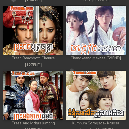
[184END]
Stev [207END]
Preah Reachboth Chentra
Changkeang Mekhea [59END]
[127END]
Preas Ang Mchas Jumong
Kumnum Sorngsoek Kruosa