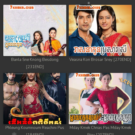
Banla Sne Knong Besdong
Veasna Kon Brosar Srey [270END]
[231END]
Phleung Koumnoum Reachini Pus
Mday Kmek Chnas Pas Mday Kmek