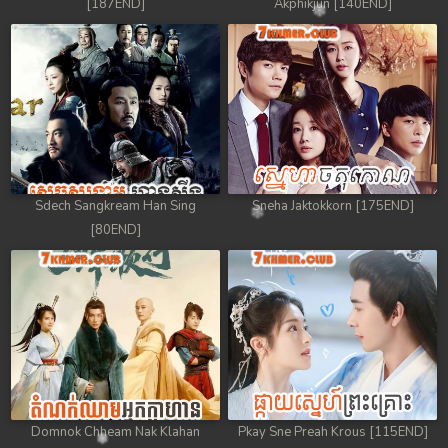
[187END]
Akphikjun [140END]
Sdech Sangkream Han Sing
Sneha Jaktokkorn [175END]
[80END]
Domnok Chheam Nak Klahan
Pkay Sne Preah Krous [115END]