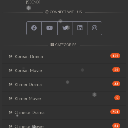
[50END]
CONNECT WITH US
CATEGORIES
Korean Drama
426
Korean Movie
26
Khmer Drama
33
Khmer Movie
9
Chinese Drama
794
Chinese Movie
51